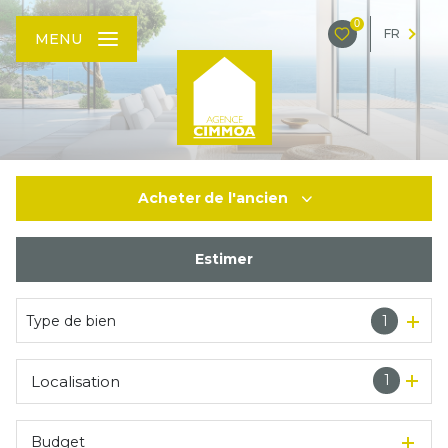
0
FR
MENU
Acheter
de l'ancien
Estimer
De l'ancien
Type de bien
1
1
Localisation
Budget