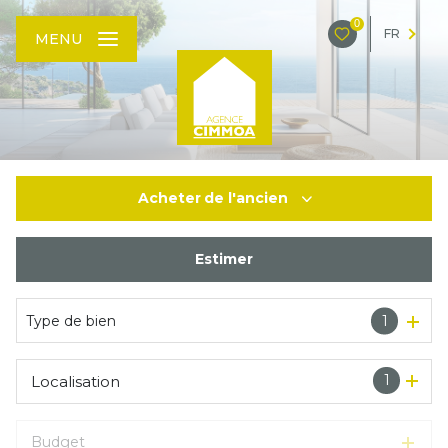
0
FR
MENU
Acheter
de l'ancien
Estimer
De l'ancien
Type de bien
1
1
Localisation
Budget