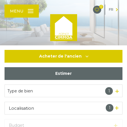
0
FR
MENU
Acheter
de l'ancien
Estimer
De l'ancien
Type de bien
1
1
Localisation
Budget