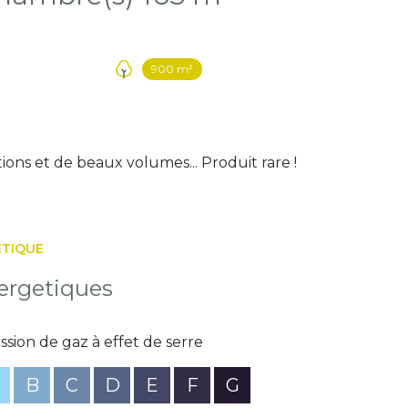
900 m²
tions et de beaux volumes... Produit rare !
ÉTIQUE
ergetiques
ssion de gaz à effet de serre
B
C
D
E
F
G