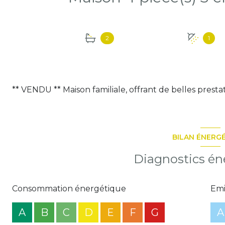
2
1
** VENDU ** Maison familiale, offrant de belles presta
BILAN ÉNERG
Diagnostics én
Consommation énergétique
Emi
A
B
C
D
E
F
G
A