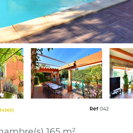
Réf
042
34560)
Maison 4 pièce(s) 3 chambre(s) 165 m²