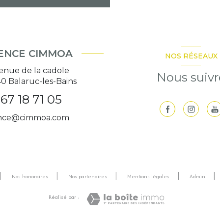
ENCE CIMMOA
NOS RÉSEAUX
venue de la cadole
Nous suivr
40
Balaruc-les-Bains
67 18 71 05
nce@cimmoa.com
Nos honoraires
Nos partenaires
Mentions légales
Admin
Réalisé par :