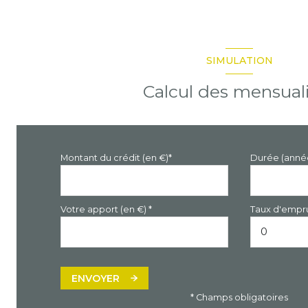
SIMULATION
Calcul des mensual
Montant du crédit (en €)*
Durée (anné
Votre apport (en €) *
Taux d'empru
ENVOYER
* Champs obligatoires