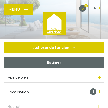
0
FR
MENU
Acheter
de l'ancien
Estimer
De l'ancien
Type de bien
1
Localisation
Budget