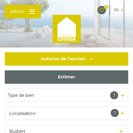
0
FR
MENU
Acheter
de l'ancien
Estimer
De l'ancien
Type de bien
1
1
Localisation
Budget