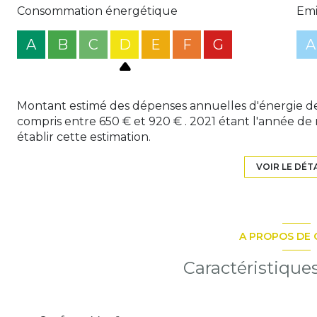
Consommation énergétique
Emi
A
B
C
D
E
F
G
A
Montant estimé des dépenses annuelles d'énergie d
compris entre 650 € et 920 € . 2021 étant l'année de r
établir cette estimation.
VOIR LE DÉT
A PROPOS DE 
Caractéristique