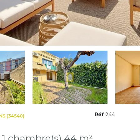
Réf
244
NS (34540)
Appartement 2 pièce(s) 1 chambre(s) 44 m²