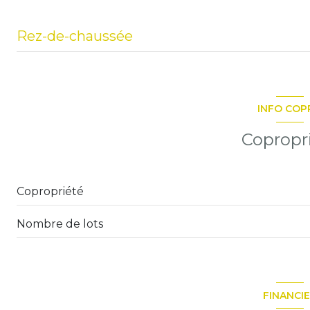
Rez-de-chaussée
salon/sejour
Degagement
INFO COP
chambre
Copropr
cuisine
salle d'eau
Copropriété
WC
Nombre de lots
FINANCI