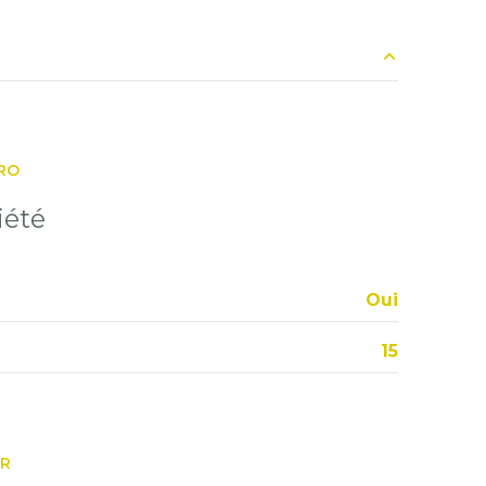
18.88 m²
3.46 m²
RO
11.09 m²
iété
7.71 m²
1.44 m²
Oui
1.62 m²
15
ER