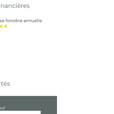
inancières
xe foncière annuelle
6 €
ités
es)*