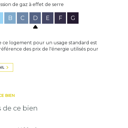
ssion de gaz à effet de serre
B
C
D
E
F
G
e ce logement pour un usage standard est
éférence des prix de l'énergie utilisés pour
AIL
CE BIEN
s de ce bien