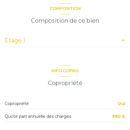
COMPOSITION
Composition de ce bien
Etage 1
salon/sejour
15.05 m²
cuisine
3.34 m²
INFO COPRO
Degagement
0.87 m²
Copropriété
chambre
5.73 m²
salle d'eau
2.33 m²
Copropriété
Oui
WC
0.82 m²
Quote part annuelle des charges
980 €
balcon
2.80 m²