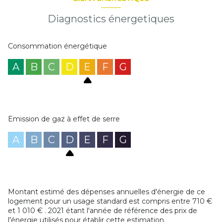
Diagnostics énergetiques
Consommation énergétique
A
B
C
D
E
F
G
Emission de gaz à effet de serre
A
B
C
D
E
F
G
Montant estimé des dépenses annuelles d'énergie de ce
logement pour un usage standard est compris entre 710 €
et 1 010 € . 2021 étant l'année de référence des prix de
l'énergie utilisés pour établir cette estimation.