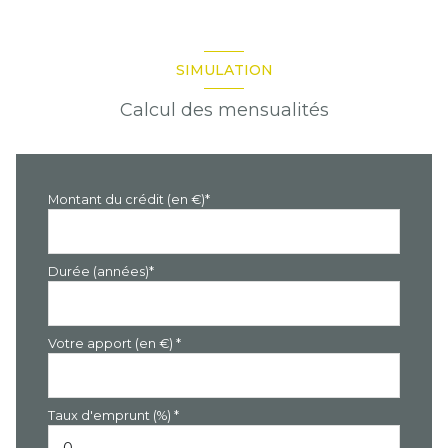
SIMULATION
Calcul des mensualités
Montant du crédit (en €)*
Durée (années)*
Votre apport (en €) *
Taux d'emprunt (%) *